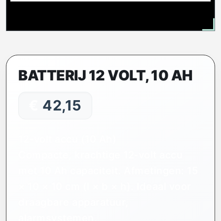
BATTERIJ 12 VOLT, 10 AH
€
42,15
12-volt accu (10 Ah)
Compacte, krachtige 12‑volt accu
met 10 Ah capaciteit. Afmetingen: 15
× 10 × 10 cm (l × b × h). Ideaal voor
draagbare apparatuur,
alarmsystemen,