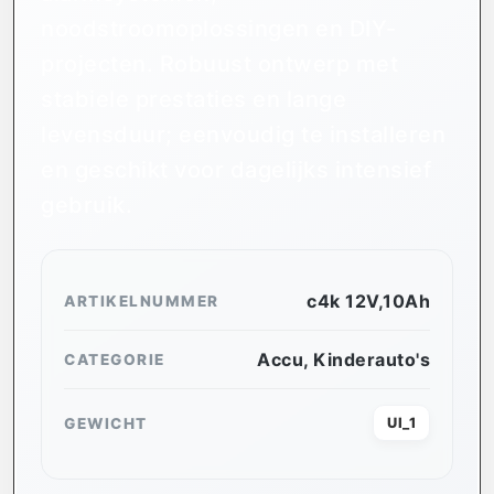
noodstroomoplossingen en DIY-
projecten. Robuust ontwerp met
stabiele prestaties en lange
levensduur; eenvoudig te installeren
en geschikt voor dagelijks intensief
gebruik.
c4k 12V,10Ah
ARTIKELNUMMER
Accu
,
Kinderauto's
CATEGORIE
GEWICHT
UI_1