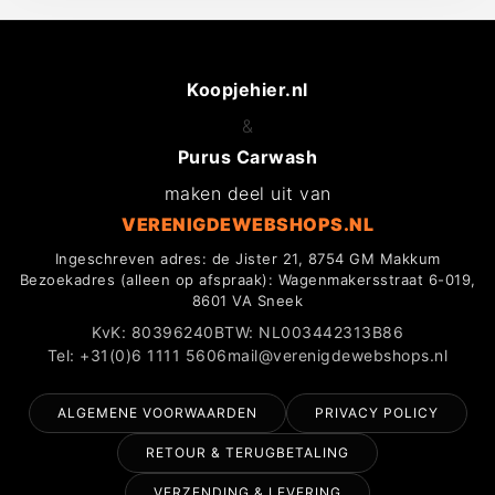
Koopjehier.nl
&
Purus Carwash
maken deel uit van
VERENIGDEWEBSHOPS.NL
Ingeschreven adres: de Jister 21, 8754 GM Makkum
Bezoekadres (alleen op afspraak): Wagenmakersstraat 6-019,
8601 VA Sneek
KvK: 80396240
BTW: NL003442313B86
Tel: +31(0)6 1111 5606
mail@verenigdewebshops.nl
ALGEMENE VOORWAARDEN
PRIVACY POLICY
RETOUR & TERUGBETALING
VERZENDING & LEVERING