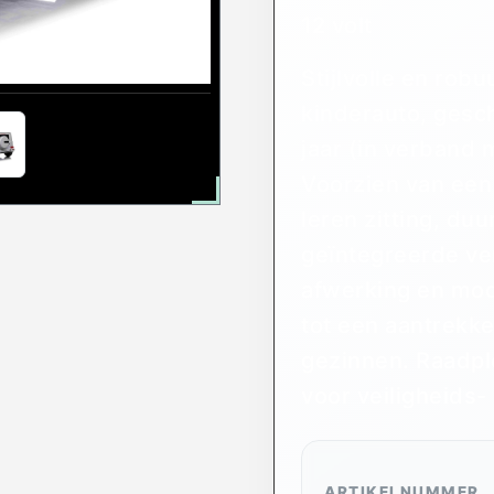
12 volt
Stijlvolle en ro
kinderauto, gesch
jaar (in verband 
Voorzien van een
leren zitting, d
geïntegreerde ve
afwerking en mod
tot een aantrekke
gezinnen. Raadpl
voor veiligheids-
ARTIKELNUMMER