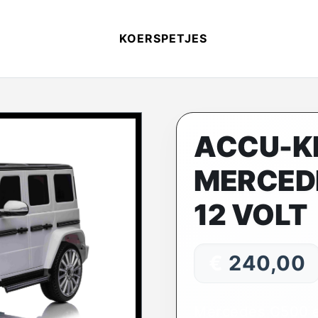
KOERSPETJES
ACCU-K
MERCED
12 VOLT
€
240,00
Mercedes G500 el