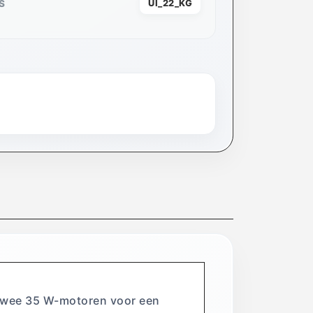
S
UI_22_KG
t twee 35 W-motoren voor een