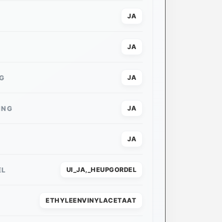
JA
JA
G
JA
ING
JA
JA
EL
UI_JA,_HEUPGORDEL
ETHYLEENVINYLACETAAT