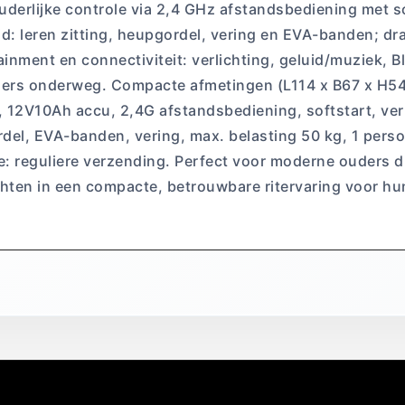
uderlijke controle via 2,4 GHz afstandsbediening met so
eid: leren zitting, heupgordel, vering en EVA-banden; d
ainment en connectiviteit: verlichting, geluid/muziek, 
mers onderweg. Compacte afmetingen (L114 x B67 x H54
12V10Ah accu, 2,4G afstandsbediening, softstart, verli
rdel, EVA-banden, vering, max. belasting 50 kg, 1 pers
 reguliere verzending. Perfect voor moderne ouders di
hten in een compacte, betrouwbare ritervaring voor hu