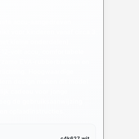
buuste accu‑aangedreven
ikt voor kinderen vanaf circa 3
met kleine onderdelen).
 12‑volt accu, comfortabele
uurzame EVA‑rubberbanden en
rlichting. Hoogwaardige
ern design maken dit model
lijk cadeau voor jonge
eeg de gebruiksaanwijzing
 en oplaadinstructies.
c4k627 wit