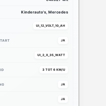
Kinderauto's
,
Mercedes
UI_12_VOLT_10_AH
START
JA
UI_2_X_35_WATT
ID
3 TOT 6 KM/U
NG
JA
JA