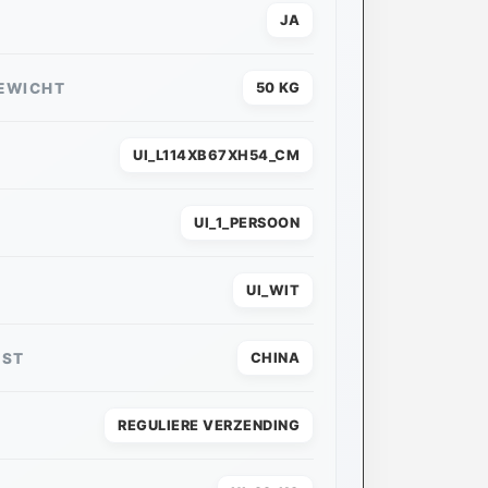
JA
EWICHT
50 KG
UI_L114XB67XH54_CM
UI_1_PERSOON
UI_WIT
MST
CHINA
REGULIERE VERZENDING