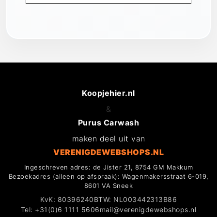
Koopjehier.nl
&
Purus Carwash
maken deel uit van
VERENIGDEWEBSHOPS.NL
Ingeschreven adres: de Jister 21, 8754 GM Makkum
Bezoekadres (alleen op afspraak): Wagenmakersstraat 6-019,
8601 VA Sneek
KvK: 80396240
BTW: NL003442313B86
Tel: +31(0)6 1111 5606
mail@verenigdewebshops.nl