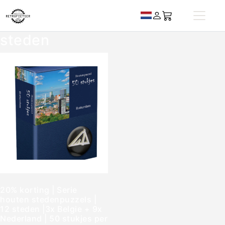
steden
20% korting | Serie
houten stedenpuzzels |
12 steden |3x Belgie + 9x
Nederland | 50 stukjes per