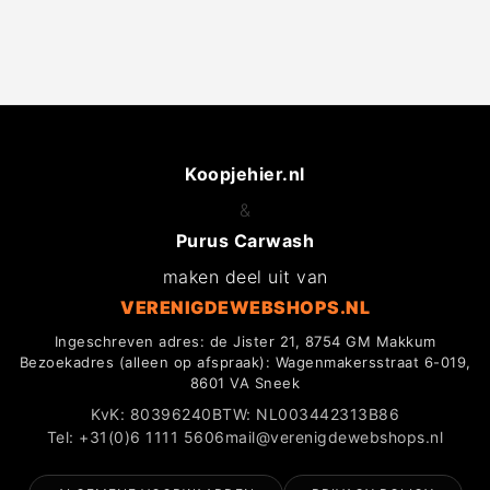
Koopjehier.nl
&
Purus Carwash
maken deel uit van
VERENIGDEWEBSHOPS.NL
Ingeschreven adres: de Jister 21, 8754 GM Makkum
Bezoekadres (alleen op afspraak): Wagenmakersstraat 6-019,
8601 VA Sneek
KvK: 80396240
BTW: NL003442313B86
Tel: +31(0)6 1111 5606
mail@verenigdewebshops.nl