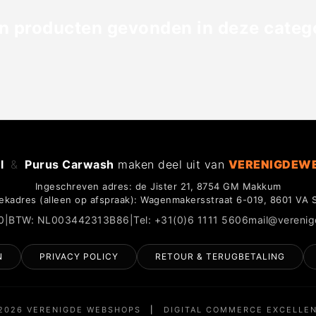
n producten gevonden in deze catego
l
&
Purus Carwash
maken deel uit van
VERENIGDEW
Ingeschreven adres: de Jister 21, 8754 GM Makkum
ekadres (alleen op afspraak): Wagenmakersstraat 6-019, 8601 VA 
0
|
BTW: NL003442313B86
|
Tel: +31(0)6 1111 5606
mail@vereni
N
PRIVACY POLICY
RETOUR & TERUGBETALING
2026 VERENIGDE WEBSHOPS
|
DIGITAL COMMERCE EXCELLE