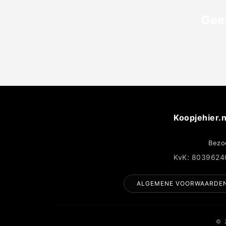
Gee
Koopjehier.n
Bezo
KvK: 8039624
ALGEMENE VOORWAARDE
© 