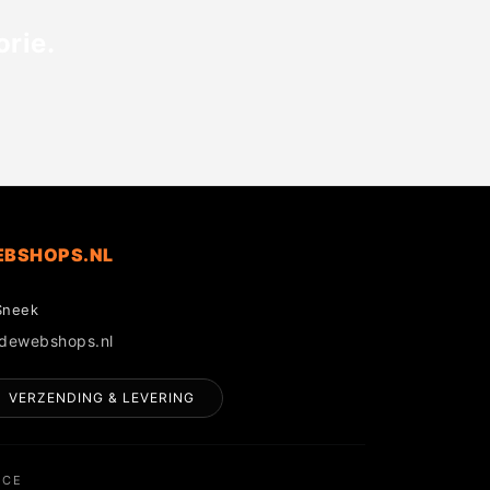
rie.
EBSHOPS.NL
Sneek
gdewebshops.nl
VERZENDING & LEVERING
NCE