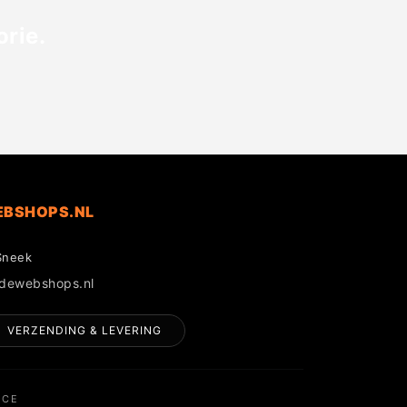
rie.
EBSHOPS.NL
Sneek
gdewebshops.nl
VERZENDING & LEVERING
NCE