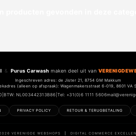
n producten gevonden in deze catego
l
&
Purus Carwash
maken deel uit van
VERENIGDEW
Ingeschreven adres: de Jister 21, 8754 GM Makkum
ekadres (alleen op afspraak): Wagenmakersstraat 6-019, 8601 VA 
0
|
BTW: NL003442313B86
|
Tel: +31(0)6 1111 5606
mail@vereni
N
PRIVACY POLICY
RETOUR & TERUGBETALING
2026 VERENIGDE WEBSHOPS
|
DIGITAL COMMERCE EXCELLE