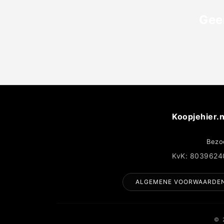
Gee
Koopjehier.n
Bezo
KvK: 8039624
ALGEMENE VOORWAARDE
© 