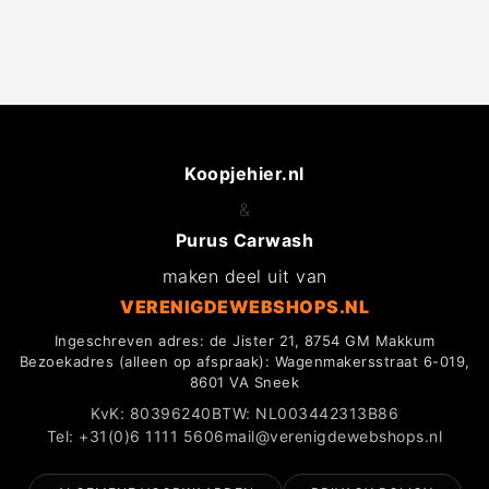
Koopjehier.nl
&
Purus Carwash
maken deel uit van
VERENIGDEWEBSHOPS.NL
Ingeschreven adres: de Jister 21, 8754 GM Makkum
Bezoekadres (alleen op afspraak): Wagenmakersstraat 6-019,
8601 VA Sneek
KvK: 80396240
BTW: NL003442313B86
Tel: +31(0)6 1111 5606
mail@verenigdewebshops.nl