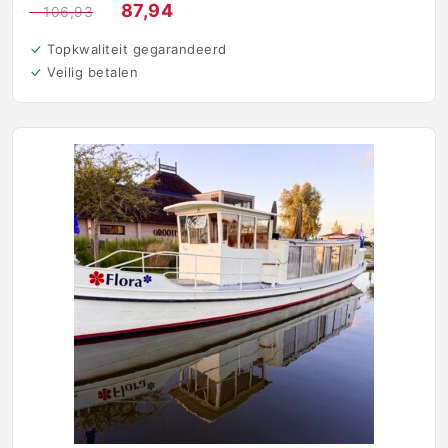
€
87,94
€
106,93
Topkwaliteit gegarandeerd
Veilig betalen