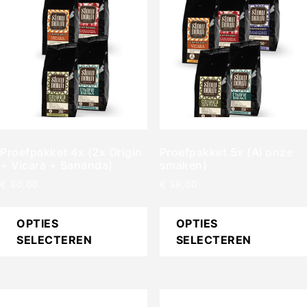
Proefpakket 4x (2x Origin
Proefpakket 5x (Al onze
+ Vicara + Sananda)
smaken)
€
30,00
€
38,00
OPTIES
OPTIES
SELECTEREN
SELECTEREN