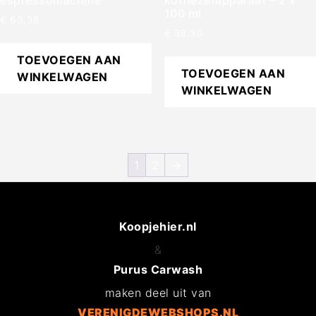
espressomachine
koffiezetapparaat – 2 x
100 ml
€
63,38
€
38,30
TOEVOEGEN AAN
TOEVOEGEN AAN
WINKELWAGEN
WINKELWAGEN
1
2
→
Koopjehier.nl
&
Purus Carwash
maken deel uit van
VERENIGDEWEBSHOPS.NL