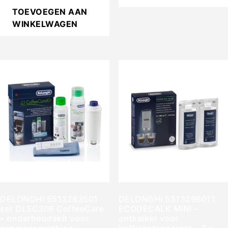
TOEVOEGEN AAN
WINKELWAGEN
DELONGHI 5513283501
DELONGHI 5513296011
set DLSC306 CoffeeCare
ECODECALK MINI –
– onderhoudskit voor
ontkalker voor