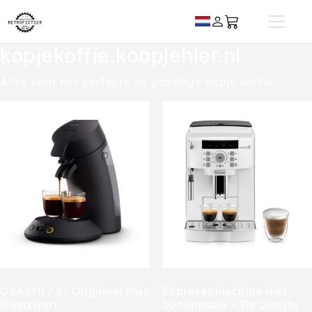
kopjekoffie.koopjehier.nl
Alles voor het perfecte en gezellige kopje koffie.
CSA210 / 61 Origineel Plus
Espressomachine met
Diepzwart
bonenmaler – De’Longhi