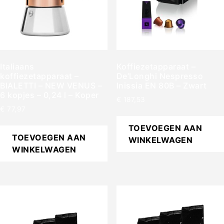
Italiaans
Koffiezetapparaat –
koffiezetapparaat –
De’Longhi Nespresso
BIALETTI – NEW VENUS –
Inissia EN 80B – Zwart
6 kopjes – 0,24 l – Koper
€
187,53
€
77,97
TOEVOEGEN AAN
TOEVOEGEN AAN
WINKELWAGEN
WINKELWAGEN