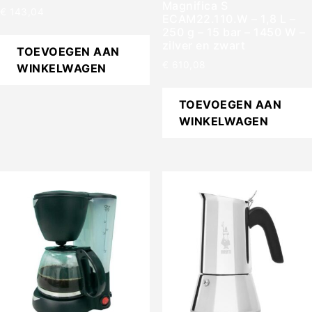
Magnifica S
€
143,04
ECAM22.110.W – 1,8 L –
250 g – 15 bar – 1450 W –
zilver en zwart
TOEVOEGEN AAN
€
610,08
WINKELWAGEN
TOEVOEGEN AAN
WINKELWAGEN