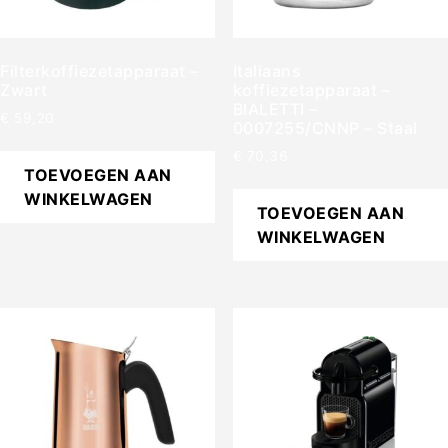
Filterkoffiezetapparaat –
Italiaans
Zwart
koffiezetapparaat –
BIALETTI –
€
59,20
0007255/CNNP – Staal
€
70,36
TOEVOEGEN AAN
WINKELWAGEN
TOEVOEGEN AAN
WINKELWAGEN