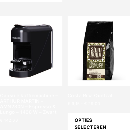
Capsule koffiemachine –
Costa Rica Quetzal
ARTHUR MARTIN –
€
9,15
-
€
29,00
AMN230N – Espresso &
Lungo – 1400 W – Zwart
OPTIES
€
142,63
SELECTEREN