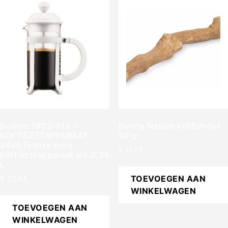
Bodum 1903-913 –
Bunny Nature koffiehout
KOFFIEZETAPPARAAT –
90 g
JAVA Franse pers
€
11,75
koffiezetapparaat wit 0,35
L
TOEVOEGEN AAN
€
37,64
WINKELWAGEN
TOEVOEGEN AAN
WINKELWAGEN