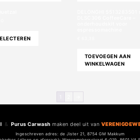
Quetzal
DELONGHI 5513283501 
DLSC306 CoffeeCare –
00
onderhoudskit voor
espressomachine
SELECTEREN
€
63,38
TOEVOEGEN AAN
WINKELWAGEN
1
2
→
l
&
Purus Carwash
maken deel uit van
VERENIGDEW
Ingeschreven adres: de Jister 21, 8754 GM Makkum
ekadres (alleen op afspraak): Wagenmakersstraat 6-019, 8601 VA 