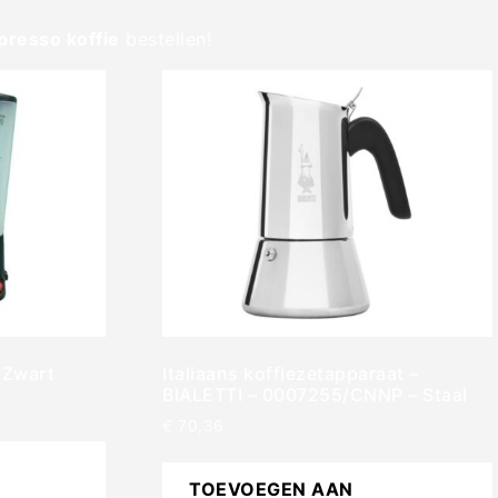
presso koffie
bestellen!
– Zwart
Italiaans koffiezetapparaat –
BIALETTI – 0007255/CNNP – Staal
€
70,36
TOEVOEGEN AAN