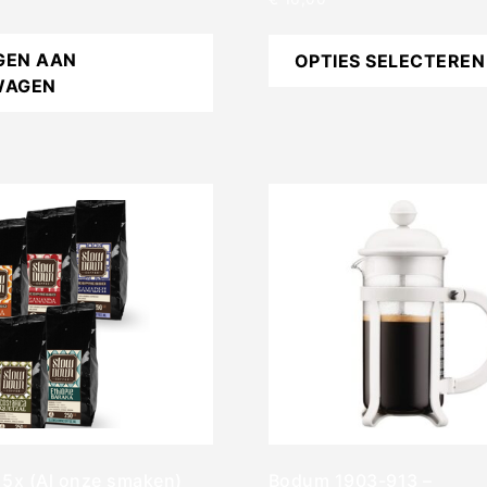
5.00
uit 5
GEN AAN
OPTIES SELECTEREN
WAGEN
 5x (Al onze smaken)
Bodum 1903-913 –