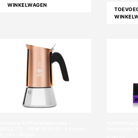
WINKELWAGEN
TOEVOE
WINKEL
Italiaans koffiezetapparaat –
Koffiezetap
BIALETTI – NEW VENUS – 6 kopjes –
Nespresso I
0,24 l – Koper
€
187,53