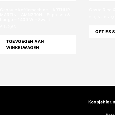
Capsule koffiemachine – ARTHUR
Costa Rica 
MARTIN – AMN230N – Espresso &
€
9,15
-
€
29,
Lungo – 1400 W – Zwart
€
142,63
OPTIES 
TOEVOEGEN AAN
WINKELWAGEN
Koopjehier.n
Bezo