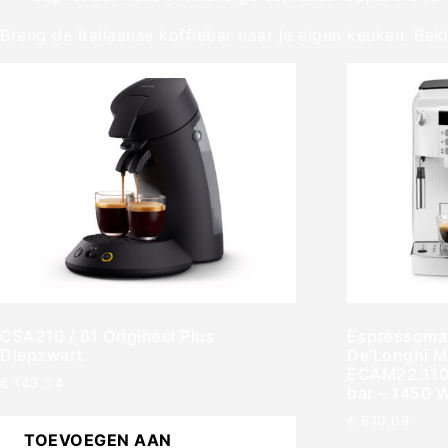
Breng de Italiaanse koffiebar naar je eigen keuken. Be
CSA210 / 61 Origineel Plus
Espressoma
Diepzwart
De’Longhi M
ECAM22.110.
€
143,04
bar – 1450 W
€
610,08
TOEVOEGEN AAN