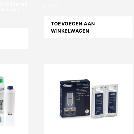
AVA Franse
€
11,75
it 0,35 L
TOEVOEGEN AAN
WINKELWAGEN