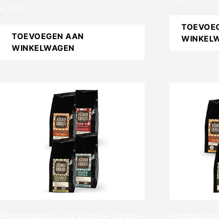
€
77,97
TOEVOE
TOEVOEGEN AAN
WINKEL
WINKELWAGEN
Proefpakket 4x (2x Origin + Vicara +
Proefpakket