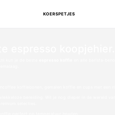
KOERSPETJES
te espresso koopjehier.
.nl kun je de beste
espresso koffie
en alle barista-beno
cremalaag.
ffee koffiebonen, gemalen koffie en cups met een ri
lekkeloze bereiding. Wil je nog dieper in de wereld va
premium selecties.
koffie perfect op temperatuur houden.