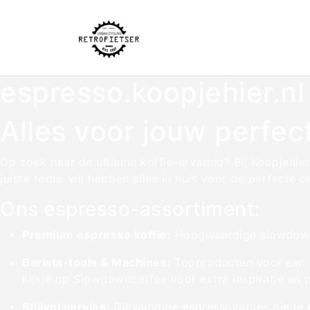
espresso.koopjehier.nl
Alles voor jouw perfec
Op zoek naar de ultieme koffie-ervaring? Bij Koopjehier
juiste tools: wij hebben alles in huis voor de perfecte 
Ons espresso-assortiment:
Premium espresso koffie:
Hoogwaardige slowdownco
Barista-tools & Machines:
Topproducten voor een v
kijkje op Slowdowncoffee voor extra inspiratie en 
Stijlvol servies:
Dikwandige espressokopjes die je 