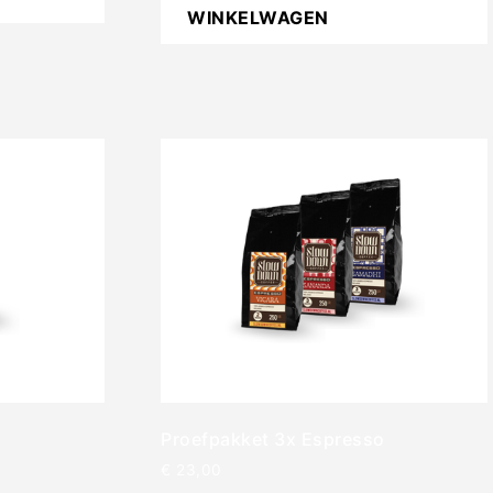
WINKELWAGEN
Proefpakket 3x Espresso
€
23,00