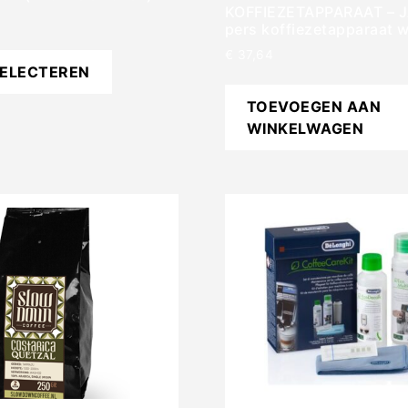
KOFFIEZETAPPARAAT – J
pers koffiezetapparaat w
€
37,64
SELECTEREN
TOEVOEGEN AAN
WINKELWAGEN