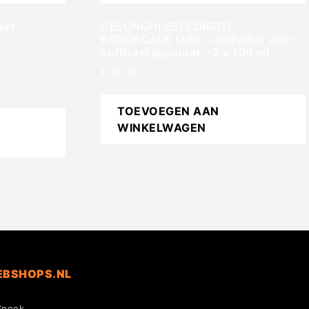
set
DELONGHI 5513296011
ECODECALK MINI – ontkalker voor
koffiezetapparaat – 2 x 100 ml
€
38,30
TOEVOEGEN AAN
WINKELWAGEN
EBSHOPS.NL
Sneek