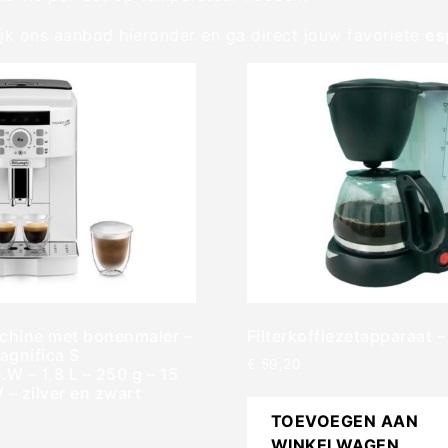
kijk ons aanbod hieronder en ga direct jouw favoriete
es
chine met bonenmaler –
Filterkoffiezetapparaat 
agnifica S
€
59,20
W – 1,8 L – 250 g – 15
 – zilver en zwart
TOEVOEGEN AAN
WINKELWAGEN