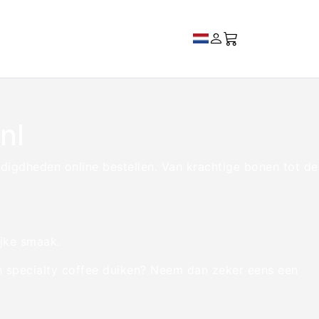
nl
digdheden online bestellen. Van krachtige bonen tot de
jke smaak.
n specialty coffee duiken? Neem dan zeker eens een