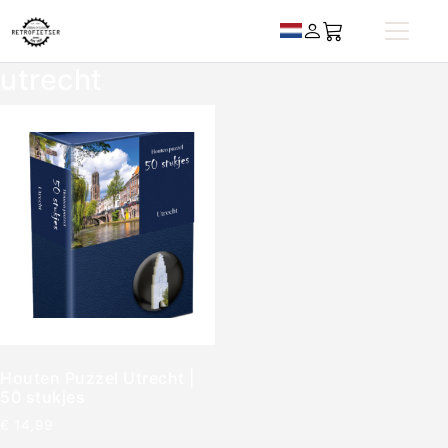
utrecht
Houten Puzzel Utrecht |
50 stukjes
€
14,99