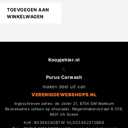
TOEVOEGEN AAN
WINKELWAGEN
Koopjehier.nl
&
Purus Carwash
maken deel uit van
VERENIGDEWEBSHOPS.NL
Ingeschreven adres: de Jister 21, 8754 GM Makkum
Bezoekadres (alleen op afspraak): Wagenmakersstraat 6-019,
8601 VA Sneek
KvK: 80396240
BTW: NL003442313B86