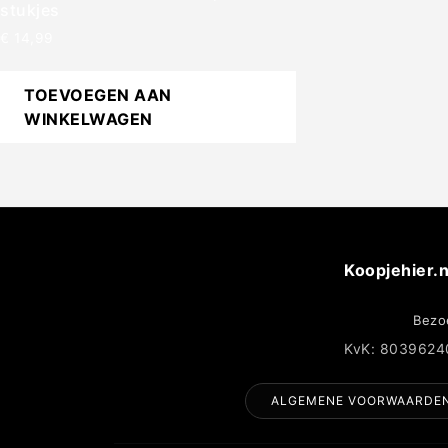
stukjes
€
14,99
TOEVOEGEN AAN
WINKELWAGEN
Koopjehier.n
Bezo
KvK: 8039624
ALGEMENE VOORWAARDE