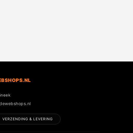
EBSHOPS.NL
Sneek
gdewebshops.nl
VERZENDING & LEVERING