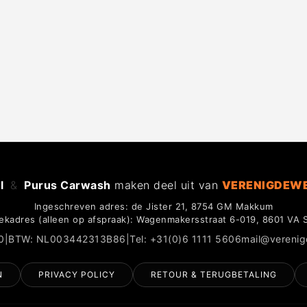
l
&
Purus Carwash
maken deel uit van
VERENIGDEW
Ingeschreven adres: de Jister 21, 8754 GM Makkum
ekadres (alleen op afspraak): Wagenmakersstraat 6-019, 8601 VA 
0
|
BTW: NL003442313B86
|
Tel: +31(0)6 1111 5606
mail@vereni
N
PRIVACY POLICY
RETOUR & TERUGBETALING