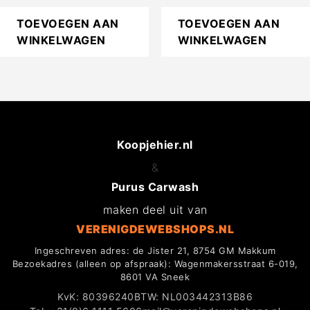
TOEVOEGEN AAN
TOEVOEGEN AAN
WINKELWAGEN
WINKELWAGEN
Koopjehier.nl
&
Purus Carwash
maken deel uit van
VERENIGDEWEBSHOPS.NL
Ingeschreven adres: de Jister 21, 8754 GM Makkum
Bezoekadres (alleen op afspraak): Wagenmakersstraat 6-019,
8601 VA Sneek
KvK: 80396240
BTW: NL003442313B86