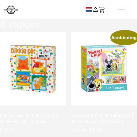
6 stukjes
Aanbieding
Dikkie dik 4-1 Puzzel | 4-
Woezel & Pip 4-1 Puzzel |
6- 9- en 16 stukjes
4- 6- 9- en 16 stukjes
€
9,99
€
10,99
€
9,99