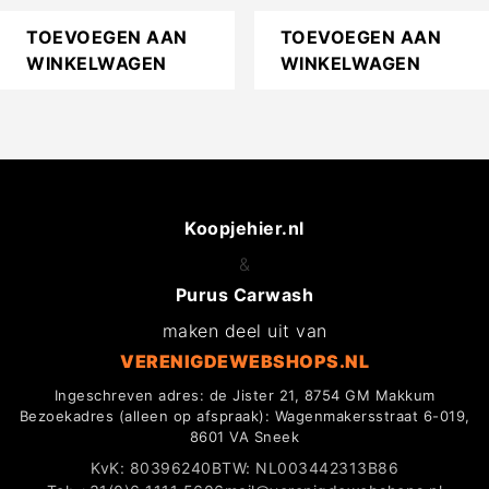
TOEVOEGEN AAN
TOEVOEGEN AAN
WINKELWAGEN
WINKELWAGEN
Koopjehier.nl
&
Purus Carwash
maken deel uit van
VERENIGDEWEBSHOPS.NL
Ingeschreven adres: de Jister 21, 8754 GM Makkum
Bezoekadres (alleen op afspraak): Wagenmakersstraat 6-019,
8601 VA Sneek
KvK: 80396240
BTW: NL003442313B86