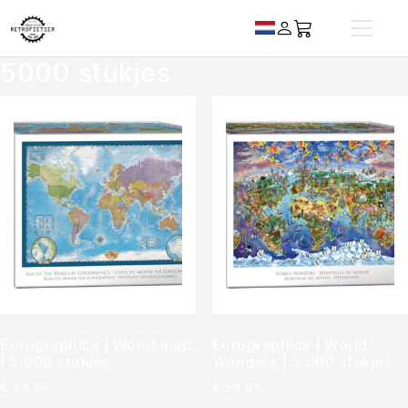
5000 stukjes
Eurographics | World map
Eurographics | World
| 5.000 stukjes
Wonders | 5.000 stukjes
€
59,99
€
59,99