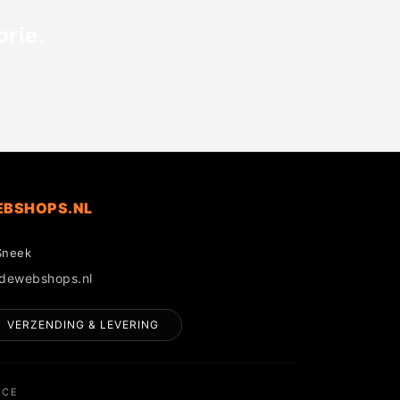
rie.
EBSHOPS.NL
Sneek
gdewebshops.nl
VERZENDING & LEVERING
NCE