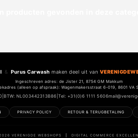
n producten gevonden in deze catego
l
&
Purus Carwash
maken deel uit van
VERENIGDEW
Ingeschreven adres: de Jister 21, 8754 GM Makkum
ekadres (alleen op afspraak): Wagenmakersstraat 6-019, 8601 VA 
0
|
BTW: NL003442313B86
|
Tel: +31(0)6 1111 5606
mail@vereni
N
PRIVACY POLICY
RETOUR & TERUGBETALING
2026 VERENIGDE WEBSHOPS
|
DIGITAL COMMERCE EXCELLE