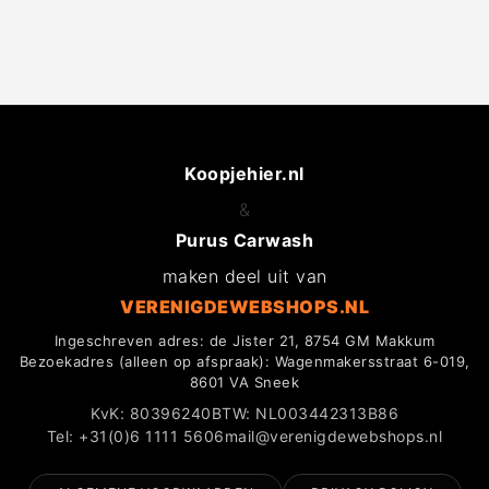
Koopjehier.nl
&
Purus Carwash
maken deel uit van
VERENIGDEWEBSHOPS.NL
Ingeschreven adres: de Jister 21, 8754 GM Makkum
Bezoekadres (alleen op afspraak): Wagenmakersstraat 6-019,
8601 VA Sneek
KvK: 80396240
BTW: NL003442313B86
Tel: +31(0)6 1111 5606
mail@verenigdewebshops.nl