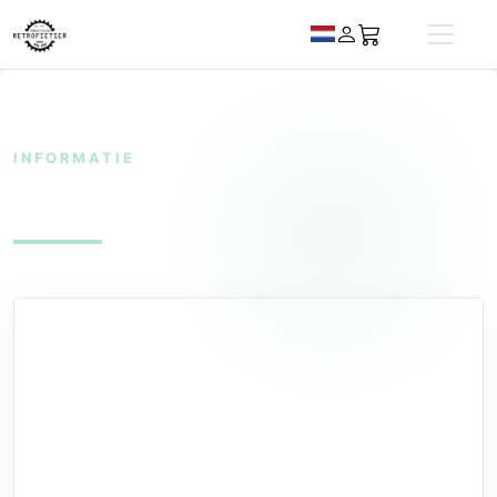
INFORMATIE
Algemene voorwaarden
Algemene Voorwaarden Verenigde Webshops
Handelsnamen: Purus Official & Purus Carwash
Artikel 1 – Identiteit van de ondernemer
Verenigde Webshops
Vestigingsadres:
De Jister 21,