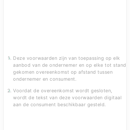
8754GM Makkum
E-mailadres:
mail@verenigdewebshops.nl
KvK-nummer:
80396240
BTW-identificatienummer:
NL003442313B86
Artikel 2 – Toepasselijkheid
Deze voorwaarden zijn van toepassing op elk
aanbod van de ondernemer en op elke tot stand
gekomen overeenkomst op afstand tussen
ondernemer en consument.
Voordat de overeenkomst wordt gesloten,
wordt de tekst van deze voorwaarden digitaal
aan de consument beschikbaar gesteld.