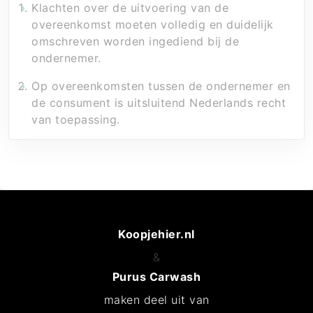
Klachten over de uitvoering van de
overeenkomst moeten volledig en duidelijk
omschreven worden ingediend bij de
ondernemer.
Op overeenkomsten tussen de ondernemer en
de consument is uitsluitend Nederlands recht
van toepassing.
Koopjehier.nl
&
Purus Carwash
maken deel uit van